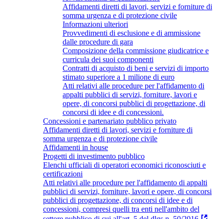
Affidamenti diretti di lavori, servizi e forniture di
somma urgenza e di protezione civile
Informazioni ulteriori
Provvedimenti di esclusione e di ammissione
dalle procedure di gara
Composizione della commissione giudicatrice e
curricula dei suoi componenti
Contratti di acquisto di beni e servizi di importo
stimato superiore a 1 milione di euro
Atti relativi alle procedure per l'affidamento di
appalti pubblici di servizi, forniture, lavori e
opere, di concorsi pubblici di progettazione, di
concorsi di idee e di concessioni.
Concessioni e partenariato pubblico privato
Affidamenti diretti di lavori, servizi e forniture di
somma urgenza e di protezione civile
Affidamenti in house
Progetti di investimento pubblico
Elenchi ufficiali di operatori economici riconosciuti e
certificazioni
Atti relativi alle procedure per l'affidamento di appalti
pubblici di servizi, forniture, lavori e opere, di concorsi
pubblici di progettazione, di concorsi di idee e di
concessioni, compresi quelli tra enti nell'ambito del
settore pubblico di cui all'art. 5 del dlgs n. 50/2016