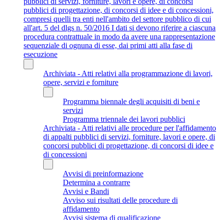
pubblici di servizi, forniture, lavori e opere, di concorsi
pubblici di progettazione, di concorsi di idee e di concessioni,
compresi quelli tra enti nell'ambito del settore pubblico di cui
all'art. 5 del dlgs n. 50/2016 I dati si devono riferire a ciascuna
procedura contrattuale in modo da avere una rappresentazione
sequenziale di ognuna di esse, dai primi atti alla fase di
esecuzione
Archiviata - Atti relativi alla programmazione di lavori,
opere, servizi e forniture
Programma biennale degli acquisiti di beni e
servizi
Programma triennale dei lavori pubblici
Archiviata - Atti relativi alle procedure per l'affidamento
di appalti pubblici di servizi, forniture, lavori e opere, di
concorsi pubblici di progettazione, di concorsi di idee e
di concessioni
Avvisi di preinformazione
Determina a contrarre
Avvisi e Bandi
Avviso sui risultati delle procedure di
affidamento
Avvisi sistema di qualificazione