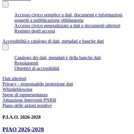
Accesso civico semplice a dati, documenti e informazioni
soggetti a pubblicazione obbligatoria
Accesso civico generalizzato a dati e documenti ulteriori
Registro degli accessi
Accessibilità e catalogo di dati, metadati e banche dati
Catalogo dei dati, metadati e della banche dati
Regolamenti
Obiettivi di accessibilità
Dati ulteriori
Privacy - responsabile protezione dati
Whistleblowing
Spese di rappresentanza
Attuazione Interventi PNRR
Piano delle azioni positive
P.I.A.O. 2026-2028
PIAO 2026-2028