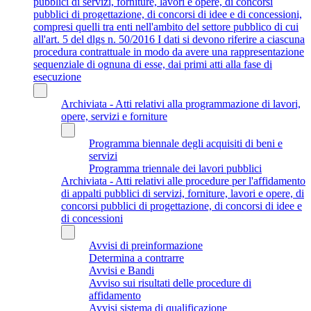
pubblici di servizi, forniture, lavori e opere, di concorsi
pubblici di progettazione, di concorsi di idee e di concessioni,
compresi quelli tra enti nell'ambito del settore pubblico di cui
all'art. 5 del dlgs n. 50/2016 I dati si devono riferire a ciascuna
procedura contrattuale in modo da avere una rappresentazione
sequenziale di ognuna di esse, dai primi atti alla fase di
esecuzione
Archiviata - Atti relativi alla programmazione di lavori,
opere, servizi e forniture
Programma biennale degli acquisiti di beni e
servizi
Programma triennale dei lavori pubblici
Archiviata - Atti relativi alle procedure per l'affidamento
di appalti pubblici di servizi, forniture, lavori e opere, di
concorsi pubblici di progettazione, di concorsi di idee e
di concessioni
Avvisi di preinformazione
Determina a contrarre
Avvisi e Bandi
Avviso sui risultati delle procedure di
affidamento
Avvisi sistema di qualificazione