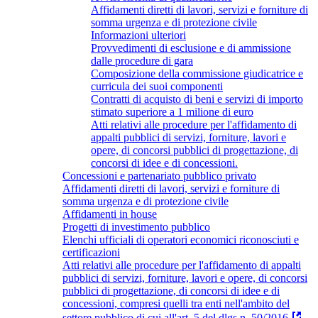
Affidamenti diretti di lavori, servizi e forniture di
somma urgenza e di protezione civile
Informazioni ulteriori
Provvedimenti di esclusione e di ammissione
dalle procedure di gara
Composizione della commissione giudicatrice e
curricula dei suoi componenti
Contratti di acquisto di beni e servizi di importo
stimato superiore a 1 milione di euro
Atti relativi alle procedure per l'affidamento di
appalti pubblici di servizi, forniture, lavori e
opere, di concorsi pubblici di progettazione, di
concorsi di idee e di concessioni.
Concessioni e partenariato pubblico privato
Affidamenti diretti di lavori, servizi e forniture di
somma urgenza e di protezione civile
Affidamenti in house
Progetti di investimento pubblico
Elenchi ufficiali di operatori economici riconosciuti e
certificazioni
Atti relativi alle procedure per l'affidamento di appalti
pubblici di servizi, forniture, lavori e opere, di concorsi
pubblici di progettazione, di concorsi di idee e di
concessioni, compresi quelli tra enti nell'ambito del
settore pubblico di cui all'art. 5 del dlgs n. 50/2016