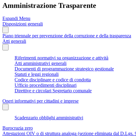
Amministrazione Trasparente
Espandi Menu
Disposizioni generali
Piano triennale per prevenzione della corruzione e della trasparenza
Atti generali
Riferimenti normativi su organizzazione e attività
Atti amministrativi generali
Documenti di programmazione strategico gestionale
Statuti e leggi regionali
Codice disciplinare e codice di condotta
Ufficio procedimenti disciplinari
Direttive e circolari Segretario comunale
Oneri informativi per cittadini e imprese
Scadenzario obblighi amministrativi
Burocrazia zero
Attestazioni OIV o di struttura analoga (sezione eliminata dal D.Lgs.