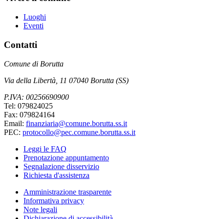
Luoghi
Eventi
Contatti
Comune di Borutta
Via della Libertà, 11 07040 Borutta (SS)
P.IVA: 00256690900
Tel: 079824025
Fax: 079824164
Email:
finanziaria@comune.borutta.ss.it
PEC:
protocollo@pec.comune.borutta.ss.it
Leggi le FAQ
Prenotazione appuntamento
Segnalazione disservizio
Richiesta d'assistenza
Amministrazione trasparente
Informativa privacy
Note legali
Dichiarazione di accessibilità