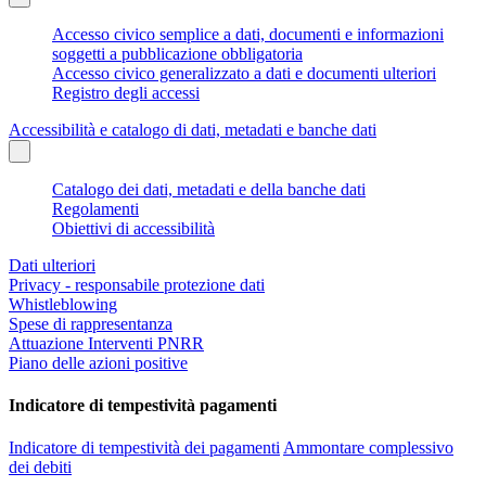
Accesso civico semplice a dati, documenti e informazioni
soggetti a pubblicazione obbligatoria
Accesso civico generalizzato a dati e documenti ulteriori
Registro degli accessi
Accessibilità e catalogo di dati, metadati e banche dati
Catalogo dei dati, metadati e della banche dati
Regolamenti
Obiettivi di accessibilità
Dati ulteriori
Privacy - responsabile protezione dati
Whistleblowing
Spese di rappresentanza
Attuazione Interventi PNRR
Piano delle azioni positive
Indicatore di tempestività pagamenti
Indicatore di tempestività dei pagamenti
Ammontare complessivo
dei debiti