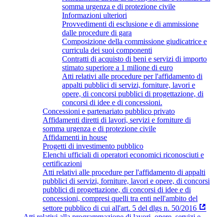
somma urgenza e di protezione civile
Informazioni ulteriori
Provvedimenti di esclusione e di ammissione
dalle procedure di gara
Composizione della commissione giudicatrice e
curricula dei suoi componenti
Contratti di acquisto di beni e servizi di importo
stimato superiore a 1 milione di euro
Atti relativi alle procedure per l'affidamento di
appalti pubblici di servizi, forniture, lavori e
opere, di concorsi pubblici di progettazione, di
concorsi di idee e di concessioni.
Concessioni e partenariato pubblico privato
Affidamenti diretti di lavori, servizi e forniture di
somma urgenza e di protezione civile
Affidamenti in house
Progetti di investimento pubblico
Elenchi ufficiali di operatori economici riconosciuti e
certificazioni
Atti relativi alle procedure per l'affidamento di appalti
pubblici di servizi, forniture, lavori e opere, di concorsi
pubblici di progettazione, di concorsi di idee e di
concessioni, compresi quelli tra enti nell'ambito del
settore pubblico di cui all'art. 5 del dlgs n. 50/2016
Atti relativi alla programmazione di lavori, opere, servizi e