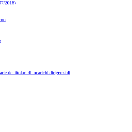
 97/2016)
erno
o
 dei titolari di incarichi dirigenziali