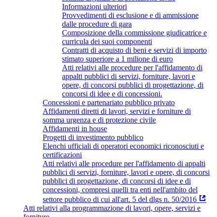
Informazioni ulteriori
Provvedimenti di esclusione e di ammissione
dalle procedure di gara
Composizione della commissione giudicatrice e
curricula dei suoi componenti
Contratti di acquisto di beni e servizi di importo
stimato superiore a 1 milione di euro
Atti relativi alle procedure per l'affidamento di
appalti pubblici di servizi, forniture, lavori e
opere, di concorsi pubblici di progettazione, di
concorsi di idee e di concessioni.
Concessioni e partenariato pubblico privato
Affidamenti diretti di lavori, servizi e forniture di
somma urgenza e di protezione civile
Affidamenti in house
Progetti di investimento pubblico
Elenchi ufficiali di operatori economici riconosciuti e
certificazioni
Atti relativi alle procedure per l'affidamento di appalti
pubblici di servizi, forniture, lavori e opere, di concorsi
pubblici di progettazione, di concorsi di idee e di
concessioni, compresi quelli tra enti nell'ambito del
settore pubblico di cui all'art. 5 del dlgs n. 50/2016
Atti relativi alla programmazione di lavori, opere, servizi e
forniture