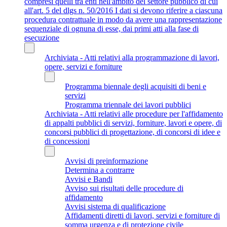
compresi quelli tra enti nell'ambito del settore pubblico di cui
all'art. 5 del dlgs n. 50/2016 I dati si devono riferire a ciascuna
procedura contrattuale in modo da avere una rappresentazione
sequenziale di ognuna di esse, dai primi atti alla fase di
esecuzione
Archiviata - Atti relativi alla programmazione di lavori,
opere, servizi e forniture
Programma biennale degli acquisiti di beni e
servizi
Programma triennale dei lavori pubblici
Archiviata - Atti relativi alle procedure per l'affidamento
di appalti pubblici di servizi, forniture, lavori e opere, di
concorsi pubblici di progettazione, di concorsi di idee e
di concessioni
Avvisi di preinformazione
Determina a contrarre
Avvisi e Bandi
Avviso sui risultati delle procedure di
affidamento
Avvisi sistema di qualificazione
Affidamenti diretti di lavori, servizi e forniture di
somma urgenza e di protezione civile