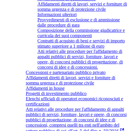
Affidamenti diretti di lavori, servizi e forniture di
somma urgenza e di protezione civile
Informazioni ulteriori
Provvedimenti di esclusione e di ammissione
dalle procedure di gara
Composizione della commissione giudicatrice e
curricula dei suoi componenti
Contratti di acquisto di beni e servizi di importo
stimato superiore a 1 milione di euro
Atti relativi alle procedure per l'affidamento di
appalti pubblici di servizi, forniture, lavori e
opere, di concorsi pubblici di progettazione, di
concorsi di idee e di concessioni.
Concessioni e partenariato pubblico privato
Affidamenti diretti di lavori, servizi e forniture di
somma urgenza e di protezione civile
Affidamenti in house
Progetti di investimento pubblico
Elenchi ufficiali di operatori economici riconosciuti e
certificazioni
Atti relativi alle procedure per l'affidamento di appalti
pubblici di servizi, forniture, lavori e opere, di concorsi
pubblici di progettazione, di concorsi di idee e di
concessioni, compresi quelli tra enti nell'ambito del
settore pubblico di cui all'art. 5 del dlgs n. 50/2016