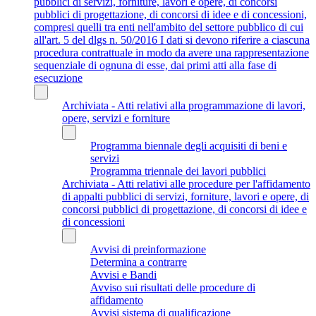
pubblici di servizi, forniture, lavori e opere, di concorsi
pubblici di progettazione, di concorsi di idee e di concessioni,
compresi quelli tra enti nell'ambito del settore pubblico di cui
all'art. 5 del dlgs n. 50/2016 I dati si devono riferire a ciascuna
procedura contrattuale in modo da avere una rappresentazione
sequenziale di ognuna di esse, dai primi atti alla fase di
esecuzione
Archiviata - Atti relativi alla programmazione di lavori,
opere, servizi e forniture
Programma biennale degli acquisiti di beni e
servizi
Programma triennale dei lavori pubblici
Archiviata - Atti relativi alle procedure per l'affidamento
di appalti pubblici di servizi, forniture, lavori e opere, di
concorsi pubblici di progettazione, di concorsi di idee e
di concessioni
Avvisi di preinformazione
Determina a contrarre
Avvisi e Bandi
Avviso sui risultati delle procedure di
affidamento
Avvisi sistema di qualificazione