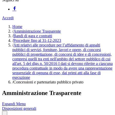
Accedi
Home
/
Amministrazione Trasparente
/
Bandi di gara e contratti
/
Procedure fino al 31-12-2023
/
Atti relativi alle procedure per l’affidamento di appalti
pubblici di servizi, forniture, lavori e opere, di concorsi
pubblici di progettazione, di concorsi di idee e di concessioni,
compresi quelli tra enti nell'ambito del settore pubblico di cui
all'art. 5 del dlgs n. 50/2016 I dati si devono riferire a ciascuna
procedura contrattuale in modo da avere una rappresentazione
sequenziale di ognuna di esse, dai primi atti alla fase di
esecuzione
/
Concessioni e partenariato pubblico privato
Amministrazione Trasparente
Espandi Menu
Disposizioni generali