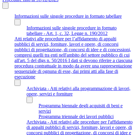
Informazioni sulle singole procedure in formato tabellare
Informazioni sulle singole procedure in formato
tabellare - Art. 1, c. 32, Legge n. 190/2012
Atti relativi alle procedure per l’affidamento di appalti
pubblici di servizi, forniture, lavori e opere, di concorsi
pubblici di progettazione, di concorsi di idee e di concessioni,
compresi quelli tra enti nell'ambito del settore pubblico di cui
all'art. 5 del dlgs n. 50/2016 I dati si devono riferire a ciascuna
procedura contrattuale in modo da avere una rappresentazione
sequenziale di ognuna di esse, dai primi atti alla fase di
esecuzione
Archiviata - Atti relativi alla programmazione di lavori,
opere, servizi e forniture
Programma biennale degli acquisiti di beni e
servizi
Programma triennale dei lavori pubblici
Archiviata - Atti relativi alle procedure per l'affidamento
di appalti pubblici di servizi, forniture, lavori e opere, di
concorsi pubblici di progettazione, di concorsi di idee e