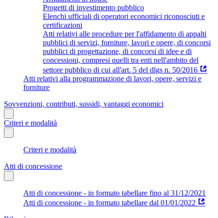
Progetti di investimento pubblico
Elenchi ufficiali di operatori economici riconosciuti e
certificazioni
Atti relativi alle procedure per l'affidamento di appalti
pubblici di servizi, forniture, lavori e opere, di concorsi
pubblici di progettazione, di concorsi di idee e di
concessioni, compresi quelli tra enti nell'ambito del
settore pubblico di cui all'art. 5 del dlgs n. 50/2016
Atti relativi alla programmazione di lavori, opere, servizi e
forniture
Sovvenzioni, contributi, sussidi, vantaggi economici
Criteri e modalità
Criteri e modalità
Atti di concessione
Atti di concessione - in formato tabellare fino al 31/12/2021
Atti di concessione - in formato tabellare dal 01/01/2022