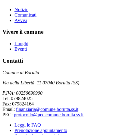
Notizie
Comunicati
Avvisi
Vivere il comune
Luoghi
Eventi
Contatti
Comune di Borutta
Via della Libertà, 11 07040 Borutta (SS)
P.IVA: 00256690900
Tel: 079824025
Fax: 079824164
Email:
finanziaria@comune.borutta.ss.it
PEC:
protocollo@pec.comune.borutta.ss.it
Leggi le FAQ
Prenotazione appuntamento