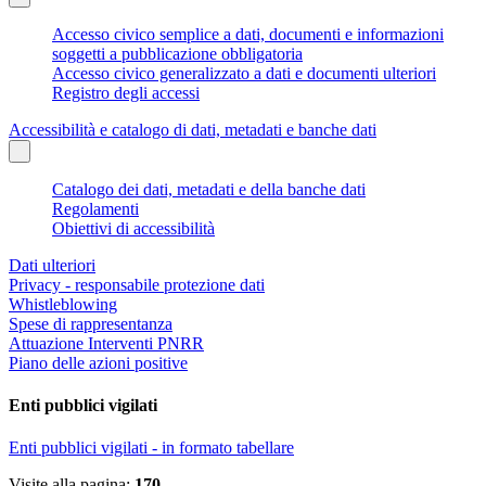
Accesso civico semplice a dati, documenti e informazioni
soggetti a pubblicazione obbligatoria
Accesso civico generalizzato a dati e documenti ulteriori
Registro degli accessi
Accessibilità e catalogo di dati, metadati e banche dati
Catalogo dei dati, metadati e della banche dati
Regolamenti
Obiettivi di accessibilità
Dati ulteriori
Privacy - responsabile protezione dati
Whistleblowing
Spese di rappresentanza
Attuazione Interventi PNRR
Piano delle azioni positive
Enti pubblici vigilati
Enti pubblici vigilati - in formato tabellare
Visite alla pagina:
170