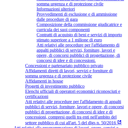
somma urgenza e di protezione civile
Informazioni ulteriori
Provvedimenti di esclusione e di ammissione
dalle procedure di gara
Composizione della commissione giudicatrice e
curricula dei suoi componenti
Contratti di acquisto di beni e servizi di importo
stimato superiore a 1 milione di euro
Atti relativi alle procedure per l'affidamento di
appalti pubblici di servizi, forniture, lavori e
opere, di concorsi pubblici di progettazione, di
concorsi di idee e di concessioni.
Concessioni e partenariato pubblico privato
Affidamenti diretti di lavori, servizi e forniture di
somma urgenza e di protezione civile
Affidamenti in house
Progetti di investimento pubblico
Elenchi ufficiali di operatori economici riconosciuti e
certificazioni
Atti relativi alle procedure per l'affidamento di appalti
pubblici di servizi, forniture, lavori e opere, di concorsi
pubblici di progettazione, di concorsi di idee e di
concessioni, compresi quelli tra enti nell'ambito del
settore pubblico di cui all'art. 5 del dlgs n. 50/2016
Atti relativi alla programmazione di lavori, opere, servizi e