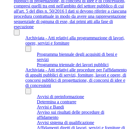
pubblici di progettazione, di concorsi di idee e di concessioni,
compresi quelli tra enti nell'ambito del settore pubblico di cui
all'art. 5 del dlgs n. 50/2016 I dati si devono riferire a ciascuna
procedura contrattuale in modo da avere una rappresentazione
sequenziale di ognuna di esse, dai primi atti alla fase di
esecuzione
Archiviata - Atti relativi alla programmazione di lavori,
opere, servizi e forniture
Programma biennale degli acquisiti di beni e
servizi
Programma triennale dei lavori pubblici
Archiviata - Atti relativi alle procedure per l'affidamento
di appalti pubblici di servizi, forniture, lavori e opere, di
concorsi pubblici di progettazione, di concorsi di idee e
di concessioni
Avvisi di preinformazione
Determina a contrarre
Avvisi e Bandi
Avviso sui risultati delle procedure di
affidamento
Avvisi sistema di qualificazione
Affidamenti diretti di lavori, servizi e forniture di