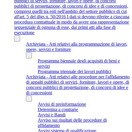
pubblici di servizi, forniture, lavori e opere, di concorsi
pubblici di progettazione, di concorsi di idee e di concessioni,
compresi quelli tra enti nell'ambito del settore pubblico di cui
all'art. 5 del dlgs n. 50/2016 I dati si devono riferire a ciascuna
procedura contrattuale in modo da avere una rappresentazione
sequenziale di ognuna di esse, dai primi atti alla fase di
esecuzione
Archiviata - Atti relativi alla programmazione di lavori,
opere, servizi e forniture
Programma biennale degli acquisiti di beni e
servizi
Programma triennale dei lavori pubblici
Archiviata - Atti relativi alle procedure per l'affidamento
di appalti pubblici di servizi, forniture, lavori e opere, di
concorsi pubblici di progettazione, di concorsi di idee e
di concessioni
Avvisi di preinformazione
Determina a contrarre
Avvisi e Bandi
Avviso sui risultati delle procedure di
affidamento
Avvisi sistema di qualificazione