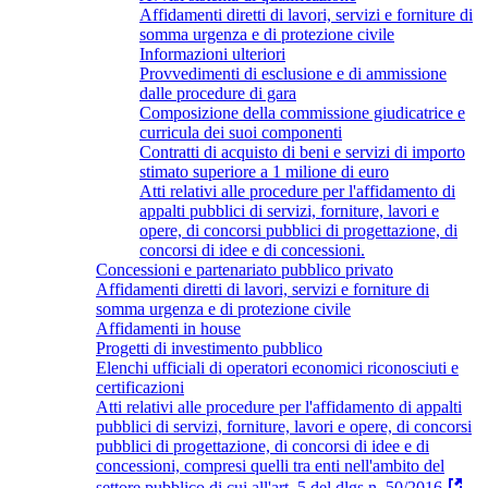
Affidamenti diretti di lavori, servizi e forniture di
somma urgenza e di protezione civile
Informazioni ulteriori
Provvedimenti di esclusione e di ammissione
dalle procedure di gara
Composizione della commissione giudicatrice e
curricula dei suoi componenti
Contratti di acquisto di beni e servizi di importo
stimato superiore a 1 milione di euro
Atti relativi alle procedure per l'affidamento di
appalti pubblici di servizi, forniture, lavori e
opere, di concorsi pubblici di progettazione, di
concorsi di idee e di concessioni.
Concessioni e partenariato pubblico privato
Affidamenti diretti di lavori, servizi e forniture di
somma urgenza e di protezione civile
Affidamenti in house
Progetti di investimento pubblico
Elenchi ufficiali di operatori economici riconosciuti e
certificazioni
Atti relativi alle procedure per l'affidamento di appalti
pubblici di servizi, forniture, lavori e opere, di concorsi
pubblici di progettazione, di concorsi di idee e di
concessioni, compresi quelli tra enti nell'ambito del
settore pubblico di cui all'art. 5 del dlgs n. 50/2016