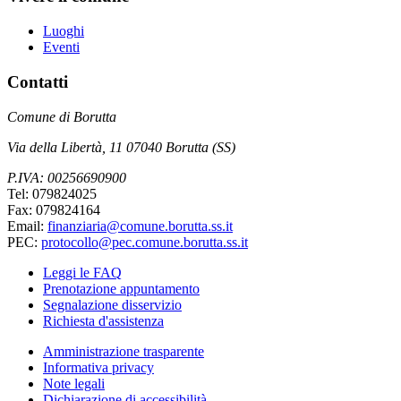
Luoghi
Eventi
Contatti
Comune di Borutta
Via della Libertà, 11 07040 Borutta (SS)
P.IVA: 00256690900
Tel: 079824025
Fax: 079824164
Email:
finanziaria@comune.borutta.ss.it
PEC:
protocollo@pec.comune.borutta.ss.it
Leggi le FAQ
Prenotazione appuntamento
Segnalazione disservizio
Richiesta d'assistenza
Amministrazione trasparente
Informativa privacy
Note legali
Dichiarazione di accessibilità