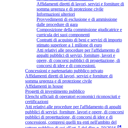
Affidamenti diretti di lavori, servizi e forniture di
somma urgenza e di protezione civile
Informazioni ulteriori
Provvedimenti di esclusione e di ammissione
dalle procedure di gara
Composizione della commissione giudicatrice e
curricula dei suoi componenti
Contratti di acquisto di beni e servizi di importo
stimato superiore a 1 milione di euro
Atti relativi alle procedure per l'affidamento di
appalti pubblici di servizi, forniture, lavori e
opere, di concorsi pubblici di progettazione, di
concorsi di idee e di concessioni.
Concessioni e partenariato pubblico privato
Affidamenti diretti di lavori, servizi e forniture di
somma urgenza e di protezione civile
Affidamenti in house
Progetti di investimento pubblico
Elenchi ufficiali di operatori economici riconosciuti e
certificazioni
Atti relativi alle procedure per l'affidamento di appalti
pubblici di servizi, forniture, lavori e opere, di concorsi
pubblici di progettazione, di concorsi di idee e di
concessioni, compresi quelli tra enti nell'ambito del
settore pubblico di cui all'art. 5 del dlgs n. 50/2016