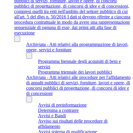
pubblici di servizi, forniture, lavori e opere, di concorsi
pubblici di progettazione, di concorsi di idee e di concessioni,
compresi quelli tra enti nell'ambito del settore pubblico di cui
all'art. 5 del dlgs n. 50/2016 I dati si devono riferire a ciascuna
procedura contrattuale in modo da avere una rappresentazione
sequenziale di ognuna di esse, dai primi atti alla fase di
esecuzione
Archiviata - Atti relativi alla programmazione di lavori,
opere, servizi e forniture
Programma biennale degli acquisiti di beni e
servizi
Programma triennale dei lavori pubblici
Archiviata - Atti relativi alle procedure per l'affidamento
di appalti pubblici di servizi, forniture, lavori e opere, di
concorsi pubblici di progettazione, di concorsi di idee e
di concessioni
Avvisi di preinformazione
Determina a contrarre
Avvisi e Bandi
Avviso sui risultati delle procedure di
affidamento
Avvisi sistema di qualificazione