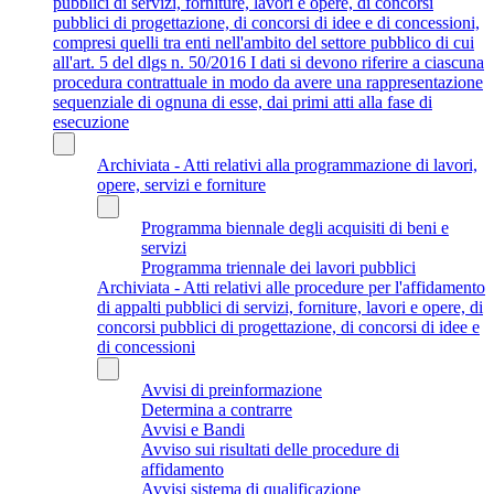
pubblici di servizi, forniture, lavori e opere, di concorsi
pubblici di progettazione, di concorsi di idee e di concessioni,
compresi quelli tra enti nell'ambito del settore pubblico di cui
all'art. 5 del dlgs n. 50/2016 I dati si devono riferire a ciascuna
procedura contrattuale in modo da avere una rappresentazione
sequenziale di ognuna di esse, dai primi atti alla fase di
esecuzione
Archiviata - Atti relativi alla programmazione di lavori,
opere, servizi e forniture
Programma biennale degli acquisiti di beni e
servizi
Programma triennale dei lavori pubblici
Archiviata - Atti relativi alle procedure per l'affidamento
di appalti pubblici di servizi, forniture, lavori e opere, di
concorsi pubblici di progettazione, di concorsi di idee e
di concessioni
Avvisi di preinformazione
Determina a contrarre
Avvisi e Bandi
Avviso sui risultati delle procedure di
affidamento
Avvisi sistema di qualificazione