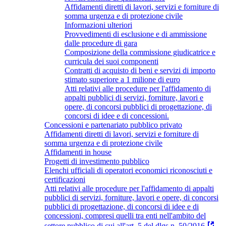
Affidamenti diretti di lavori, servizi e forniture di
somma urgenza e di protezione civile
Informazioni ulteriori
Provvedimenti di esclusione e di ammissione
dalle procedure di gara
Composizione della commissione giudicatrice e
curricula dei suoi componenti
Contratti di acquisto di beni e servizi di importo
stimato superiore a 1 milione di euro
Atti relativi alle procedure per l'affidamento di
appalti pubblici di servizi, forniture, lavori e
opere, di concorsi pubblici di progettazione, di
concorsi di idee e di concessioni.
Concessioni e partenariato pubblico privato
Affidamenti diretti di lavori, servizi e forniture di
somma urgenza e di protezione civile
Affidamenti in house
Progetti di investimento pubblico
Elenchi ufficiali di operatori economici riconosciuti e
certificazioni
Atti relativi alle procedure per l'affidamento di appalti
pubblici di servizi, forniture, lavori e opere, di concorsi
pubblici di progettazione, di concorsi di idee e di
concessioni, compresi quelli tra enti nell'ambito del
settore pubblico di cui all'art. 5 del dlgs n. 50/2016