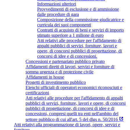
Informazioni ulteriori
Provvedimenti di esclusione e di ammissione
dalle procedure di gara
Composizione della commissione giudicatrice e
curricula dei suoi componenti
Contratti di acquisto di beni e servizi di importo
stimato superiore a 1 milione di euro
Atti relativi alle procedure per l'affidamento di
appalti pubblici di servizi, forniture, lavori e
opere, di concorsi pubblici di progettazione, di
concorsi di idee e di concessioni.
Concessioni e partenariato pubblico privato
Affidamenti diretti di lavori, servizi e forniture di
somma urgenza e di protezione civile
Affidamenti in house
Progetti di investimento pubblico
Elenchi ufficiali di operatori economici riconosciuti e
certificazioni
Atti relativi alle procedure per l'affidamento di appalti
pubblici di servizi, forniture, lavori e opere, di concorsi
pubblici di progettazione, di concorsi di idee e di
concessioni, compresi quelli tra enti nell'ambito del
settore pubblico di cui all'art. 5 del dlgs n. 50/2016
Atti relativi alla programmazione di lavori, opere, servizi e
forniture