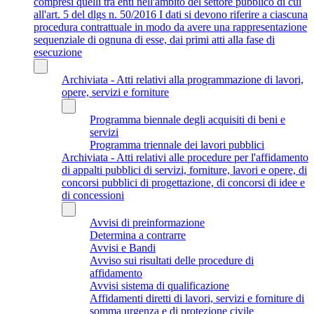
compresi quelli tra enti nell'ambito del settore pubblico di cui
all'art. 5 del dlgs n. 50/2016 I dati si devono riferire a ciascuna
procedura contrattuale in modo da avere una rappresentazione
sequenziale di ognuna di esse, dai primi atti alla fase di
esecuzione
Archiviata - Atti relativi alla programmazione di lavori,
opere, servizi e forniture
Programma biennale degli acquisiti di beni e
servizi
Programma triennale dei lavori pubblici
Archiviata - Atti relativi alle procedure per l'affidamento
di appalti pubblici di servizi, forniture, lavori e opere, di
concorsi pubblici di progettazione, di concorsi di idee e
di concessioni
Avvisi di preinformazione
Determina a contrarre
Avvisi e Bandi
Avviso sui risultati delle procedure di
affidamento
Avvisi sistema di qualificazione
Affidamenti diretti di lavori, servizi e forniture di
somma urgenza e di protezione civile