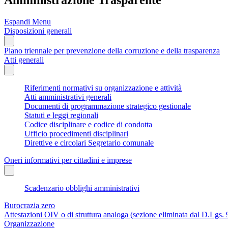
Espandi Menu
Disposizioni generali
Piano triennale per prevenzione della corruzione e della trasparenza
Atti generali
Riferimenti normativi su organizzazione e attività
Atti amministrativi generali
Documenti di programmazione strategico gestionale
Statuti e leggi regionali
Codice disciplinare e codice di condotta
Ufficio procedimenti disciplinari
Direttive e circolari Segretario comunale
Oneri informativi per cittadini e imprese
Scadenzario obblighi amministrativi
Burocrazia zero
Attestazioni OIV o di struttura analoga (sezione eliminata dal D.Lgs.
Organizzazione