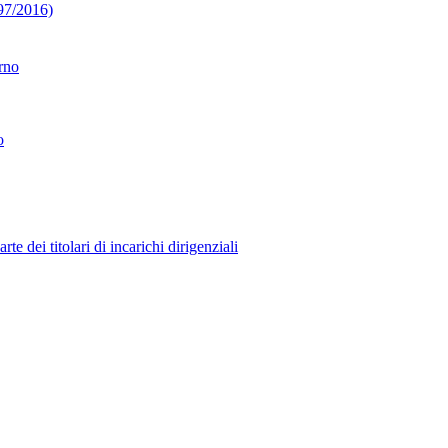
 97/2016)
erno
o
 dei titolari di incarichi dirigenziali