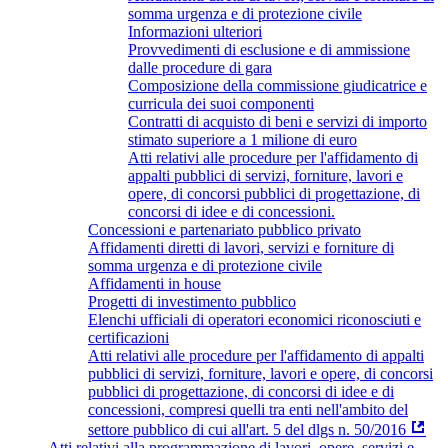
somma urgenza e di protezione civile
Informazioni ulteriori
Provvedimenti di esclusione e di ammissione
dalle procedure di gara
Composizione della commissione giudicatrice e
curricula dei suoi componenti
Contratti di acquisto di beni e servizi di importo
stimato superiore a 1 milione di euro
Atti relativi alle procedure per l'affidamento di
appalti pubblici di servizi, forniture, lavori e
opere, di concorsi pubblici di progettazione, di
concorsi di idee e di concessioni.
Concessioni e partenariato pubblico privato
Affidamenti diretti di lavori, servizi e forniture di
somma urgenza e di protezione civile
Affidamenti in house
Progetti di investimento pubblico
Elenchi ufficiali di operatori economici riconosciuti e
certificazioni
Atti relativi alle procedure per l'affidamento di appalti
pubblici di servizi, forniture, lavori e opere, di concorsi
pubblici di progettazione, di concorsi di idee e di
concessioni, compresi quelli tra enti nell'ambito del
settore pubblico di cui all'art. 5 del dlgs n. 50/2016
Atti relativi alla programmazione di lavori, opere, servizi e