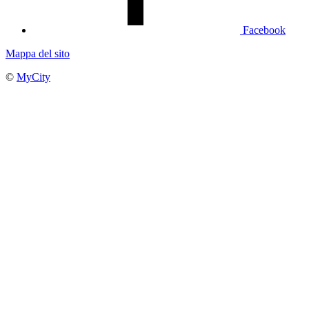
Facebook
Mappa del sito
©
MyCity