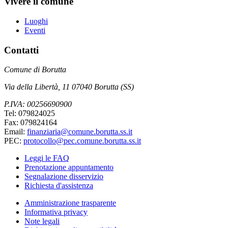
Vivere il comune
Luoghi
Eventi
Contatti
Comune di Borutta
Via della Libertà, 11 07040 Borutta (SS)
P.IVA: 00256690900
Tel: 079824025
Fax: 079824164
Email:
finanziaria@comune.borutta.ss.it
PEC:
protocollo@pec.comune.borutta.ss.it
Leggi le FAQ
Prenotazione appuntamento
Segnalazione disservizio
Richiesta d'assistenza
Amministrazione trasparente
Informativa privacy
Note legali