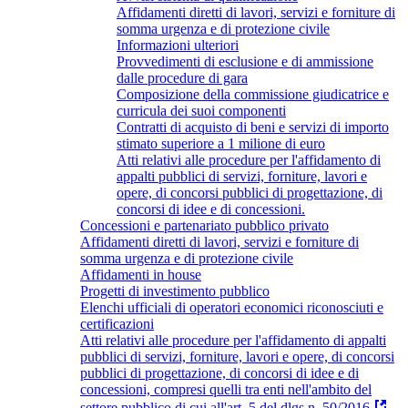
Affidamenti diretti di lavori, servizi e forniture di
somma urgenza e di protezione civile
Informazioni ulteriori
Provvedimenti di esclusione e di ammissione
dalle procedure di gara
Composizione della commissione giudicatrice e
curricula dei suoi componenti
Contratti di acquisto di beni e servizi di importo
stimato superiore a 1 milione di euro
Atti relativi alle procedure per l'affidamento di
appalti pubblici di servizi, forniture, lavori e
opere, di concorsi pubblici di progettazione, di
concorsi di idee e di concessioni.
Concessioni e partenariato pubblico privato
Affidamenti diretti di lavori, servizi e forniture di
somma urgenza e di protezione civile
Affidamenti in house
Progetti di investimento pubblico
Elenchi ufficiali di operatori economici riconosciuti e
certificazioni
Atti relativi alle procedure per l'affidamento di appalti
pubblici di servizi, forniture, lavori e opere, di concorsi
pubblici di progettazione, di concorsi di idee e di
concessioni, compresi quelli tra enti nell'ambito del
settore pubblico di cui all'art. 5 del dlgs n. 50/2016