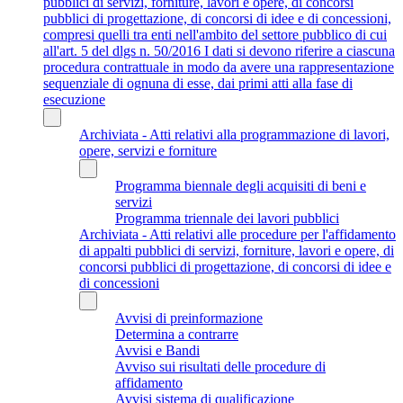
pubblici di servizi, forniture, lavori e opere, di concorsi
pubblici di progettazione, di concorsi di idee e di concessioni,
compresi quelli tra enti nell'ambito del settore pubblico di cui
all'art. 5 del dlgs n. 50/2016 I dati si devono riferire a ciascuna
procedura contrattuale in modo da avere una rappresentazione
sequenziale di ognuna di esse, dai primi atti alla fase di
esecuzione
Archiviata - Atti relativi alla programmazione di lavori,
opere, servizi e forniture
Programma biennale degli acquisiti di beni e
servizi
Programma triennale dei lavori pubblici
Archiviata - Atti relativi alle procedure per l'affidamento
di appalti pubblici di servizi, forniture, lavori e opere, di
concorsi pubblici di progettazione, di concorsi di idee e
di concessioni
Avvisi di preinformazione
Determina a contrarre
Avvisi e Bandi
Avviso sui risultati delle procedure di
affidamento
Avvisi sistema di qualificazione