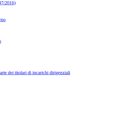
 97/2016)
erno
o
 dei titolari di incarichi dirigenziali