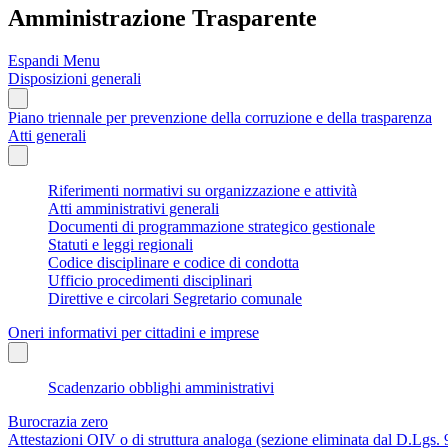
Amministrazione Trasparente
Espandi Menu
Disposizioni generali
Piano triennale per prevenzione della corruzione e della trasparenza
Atti generali
Riferimenti normativi su organizzazione e attività
Atti amministrativi generali
Documenti di programmazione strategico gestionale
Statuti e leggi regionali
Codice disciplinare e codice di condotta
Ufficio procedimenti disciplinari
Direttive e circolari Segretario comunale
Oneri informativi per cittadini e imprese
Scadenzario obblighi amministrativi
Burocrazia zero
Attestazioni OIV o di struttura analoga (sezione eliminata dal D.Lgs.