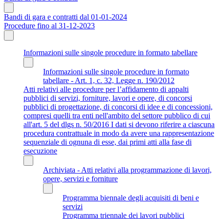
Bandi di gara e contratti dal 01-01-2024
Procedure fino al 31-12-2023
Informazioni sulle singole procedure in formato tabellare
Informazioni sulle singole procedure in formato
tabellare - Art. 1, c. 32, Legge n. 190/2012
Atti relativi alle procedure per l’affidamento di appalti
pubblici di servizi, forniture, lavori e opere, di concorsi
pubblici di progettazione, di concorsi di idee e di concessioni,
compresi quelli tra enti nell'ambito del settore pubblico di cui
all'art. 5 del dlgs n. 50/2016 I dati si devono riferire a ciascuna
procedura contrattuale in modo da avere una rappresentazione
sequenziale di ognuna di esse, dai primi atti alla fase di
esecuzione
Archiviata - Atti relativi alla programmazione di lavori,
opere, servizi e forniture
Programma biennale degli acquisiti di beni e
servizi
Programma triennale dei lavori pubblici