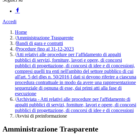
Accedi
Home
/
Amministrazione Trasparente
/
Bandi di gara e contratti
/
Procedure fino al 31-12-2023
/
Atti relativi alle procedure per l’affidamento di appalti
pubblici di servizi, forniture, lavori e opere, di concorsi
pubblici di progettazione, di concorsi di idee e di concessioni,
compresi quelli tra enti nell'ambito del settore pubblico di cui
all'art. 5 del dlgs n. 50/2016 I dati si devono riferire a ciascuna
procedura contrattuale in modo da avere una rappresentazione
sequenziale di ognuna di esse, dai primi atti alla fase di
esecuzione
/
Archiviata - Atti relativi alle procedure per l'affidamento di
appalti pubblici di servizi, forniture, lavori e opere, di concorsi
pubblici di progettazione, di concorsi di idee e di concessioni
/
Avvisi di preinformazione
Amministrazione Trasparente