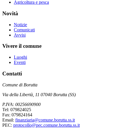
Agricoltura e pesca
Novità
Notizie
Comunicati
Avvisi
Vivere il comune
Luoghi
Eventi
Contatti
Comune di Borutta
Via della Libertà, 11 07040 Borutta (SS)
P.IVA: 00256690900
Tel: 079824025
Fax: 079824164
Email:
finanziaria@comune.borutta.ss.it
PEC:
protocollo@pec.comune.borutta.ss.it