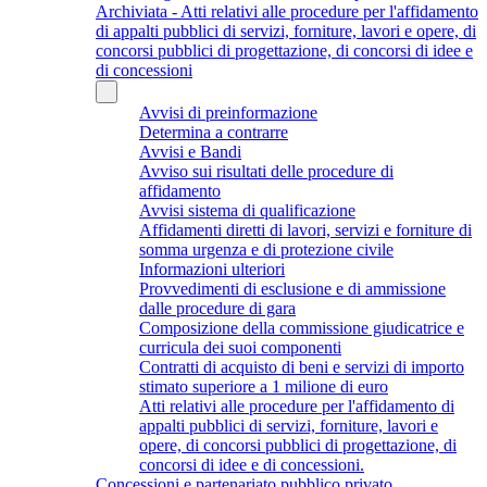
Archiviata - Atti relativi alle procedure per l'affidamento
di appalti pubblici di servizi, forniture, lavori e opere, di
concorsi pubblici di progettazione, di concorsi di idee e
di concessioni
Avvisi di preinformazione
Determina a contrarre
Avvisi e Bandi
Avviso sui risultati delle procedure di
affidamento
Avvisi sistema di qualificazione
Affidamenti diretti di lavori, servizi e forniture di
somma urgenza e di protezione civile
Informazioni ulteriori
Provvedimenti di esclusione e di ammissione
dalle procedure di gara
Composizione della commissione giudicatrice e
curricula dei suoi componenti
Contratti di acquisto di beni e servizi di importo
stimato superiore a 1 milione di euro
Atti relativi alle procedure per l'affidamento di
appalti pubblici di servizi, forniture, lavori e
opere, di concorsi pubblici di progettazione, di
concorsi di idee e di concessioni.
Concessioni e partenariato pubblico privato