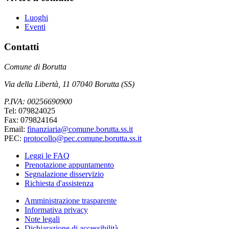
Luoghi
Eventi
Contatti
Comune di Borutta
Via della Libertà, 11 07040 Borutta (SS)
P.IVA: 00256690900
Tel: 079824025
Fax: 079824164
Email:
finanziaria@comune.borutta.ss.it
PEC:
protocollo@pec.comune.borutta.ss.it
Leggi le FAQ
Prenotazione appuntamento
Segnalazione disservizio
Richiesta d'assistenza
Amministrazione trasparente
Informativa privacy
Note legali
Dichiarazione di accessibilità