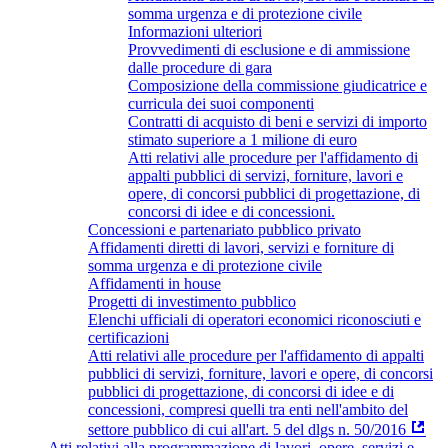
somma urgenza e di protezione civile
Informazioni ulteriori
Provvedimenti di esclusione e di ammissione
dalle procedure di gara
Composizione della commissione giudicatrice e
curricula dei suoi componenti
Contratti di acquisto di beni e servizi di importo
stimato superiore a 1 milione di euro
Atti relativi alle procedure per l'affidamento di
appalti pubblici di servizi, forniture, lavori e
opere, di concorsi pubblici di progettazione, di
concorsi di idee e di concessioni.
Concessioni e partenariato pubblico privato
Affidamenti diretti di lavori, servizi e forniture di
somma urgenza e di protezione civile
Affidamenti in house
Progetti di investimento pubblico
Elenchi ufficiali di operatori economici riconosciuti e
certificazioni
Atti relativi alle procedure per l'affidamento di appalti
pubblici di servizi, forniture, lavori e opere, di concorsi
pubblici di progettazione, di concorsi di idee e di
concessioni, compresi quelli tra enti nell'ambito del
settore pubblico di cui all'art. 5 del dlgs n. 50/2016
Atti relativi alla programmazione di lavori, opere, servizi e