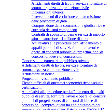
Affidamenti diretti di lavori, servizi e forniture di
somma urgenza e di protezione civile
Informazioni ulteriori
Provvedimenti di esclusione e di ammissione
dalle procedure di gara
Composizione della commissione giudicatrice e
curricula dei suoi componenti
Contratti di acquisto di beni e servizi di importo
stimato superiore a 1 milione di euro
Atti relativi alle procedure per l'affidamento di
appalti pubblici di servizi, forniture, lavori e
opere, di concorsi pubblici di progettazione, di
concorsi di idee e di concessioni.
Concessioni e partenariato pubblico privato
Affidamenti diretti di lavori, servizi e forniture di
somma urgenza e di protezione civile
Affidamenti in house
Progetti di investimento pubblico
Elenchi ufficiali di operatori economici riconosciuti e
certificazioni
Atti relativi alle procedure per l'affidamento di appalti
pubblici di servizi, forniture, lavori e opere, di concorsi
pubblici di progettazione, di concorsi di idee e di
concessioni, compresi quelli tra enti nell'ambito del
settore pubblico di cui all'art. 5 del dlgs n. 50/2016