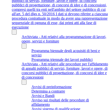
pubblici di servizi, forniture, lavori e opere, di concorsi
pubblici di progettazione, di concorsi di idee e di concessioni,
compresi quelli tra enti nell'ambito del settore pubblico di cui
all'art. 5 del dlgs n. 50/2016 I dati si devono riferire a ciascuna
procedura contrattuale in modo da avere una rappresentazione
sequenziale di ognuna di esse, dai primi atti alla fase di
esecuzione
Archiviata - Atti relativi alla programmazione di lavori,
opere, servizi e forniture
Programma biennale degli acquisiti di beni e
servizi
Programma triennale dei lavori pubblici
Archiviata - Atti relativi alle procedure per l'affidamento
di appalti pubblici di servizi, forniture, lavori e opere, di
concorsi pubblici di progettazione, di concorsi di idee e
di concessioni
Avvisi di preinformazione
Determina a contrarre
Avvisi e Bandi
Avviso sui risultati delle procedure di
affidamento
Avvisi sistema di qualificazione