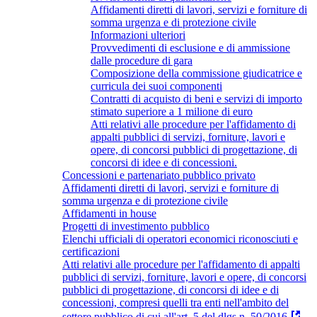
Affidamenti diretti di lavori, servizi e forniture di
somma urgenza e di protezione civile
Informazioni ulteriori
Provvedimenti di esclusione e di ammissione
dalle procedure di gara
Composizione della commissione giudicatrice e
curricula dei suoi componenti
Contratti di acquisto di beni e servizi di importo
stimato superiore a 1 milione di euro
Atti relativi alle procedure per l'affidamento di
appalti pubblici di servizi, forniture, lavori e
opere, di concorsi pubblici di progettazione, di
concorsi di idee e di concessioni.
Concessioni e partenariato pubblico privato
Affidamenti diretti di lavori, servizi e forniture di
somma urgenza e di protezione civile
Affidamenti in house
Progetti di investimento pubblico
Elenchi ufficiali di operatori economici riconosciuti e
certificazioni
Atti relativi alle procedure per l'affidamento di appalti
pubblici di servizi, forniture, lavori e opere, di concorsi
pubblici di progettazione, di concorsi di idee e di
concessioni, compresi quelli tra enti nell'ambito del
settore pubblico di cui all'art. 5 del dlgs n. 50/2016