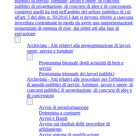
pubblici di servizi, forniture, lavori e opere, di concorsi
pubblici di progettazione, di concorsi di idee e di concessioni,
compresi quelli tra enti nell'ambito del settore pubblico di cui
all'art. 5 del dlgs n. 50/2016 I dati si devono riferire a ciascuna
procedura contrattuale in modo da avere una rappresentazione
sequenziale di ognuna di esse, dai primi atti alla fase di
esecuzione
Archiviata - Atti relativi alla programmazione di lavori,
opere, servizi e forniture
Programma biennale degli acquisiti di beni e
servizi
Programma triennale dei lavori pubblici
Archiviata - Atti relativi alle procedure per l'affidamento
di appalti pubblici di servizi, forniture, lavori e opere, di
concorsi pubblici di progettazione, di concorsi di idee e
di concessioni
Avvisi di preinformazione
Determina a contrarre
Avvisi e Bandi
Avviso sui risultati delle procedure di
affidamento
Avvisi sistema di qualificazione