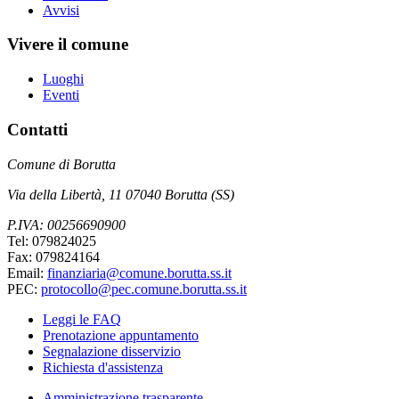
Avvisi
Vivere il comune
Luoghi
Eventi
Contatti
Comune di Borutta
Via della Libertà, 11 07040 Borutta (SS)
P.IVA: 00256690900
Tel: 079824025
Fax: 079824164
Email:
finanziaria@comune.borutta.ss.it
PEC:
protocollo@pec.comune.borutta.ss.it
Leggi le FAQ
Prenotazione appuntamento
Segnalazione disservizio
Richiesta d'assistenza
Amministrazione trasparente