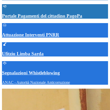
Portale Pagamenti del cittadino PagoPa
Attuazione Interventi PNRR
Ufitziu Limba Sarda
Segnalazioni Whistleblowing
ANAC - Autorità Nazionale Anticorruzione