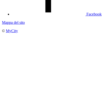
Facebook
Mappa del sito
©
MyCity