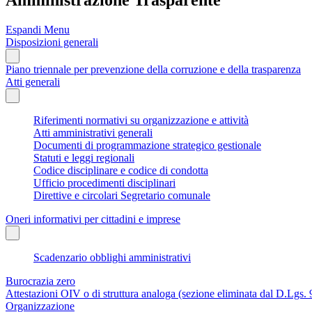
Espandi Menu
Disposizioni generali
Piano triennale per prevenzione della corruzione e della trasparenza
Atti generali
Riferimenti normativi su organizzazione e attività
Atti amministrativi generali
Documenti di programmazione strategico gestionale
Statuti e leggi regionali
Codice disciplinare e codice di condotta
Ufficio procedimenti disciplinari
Direttive e circolari Segretario comunale
Oneri informativi per cittadini e imprese
Scadenzario obblighi amministrativi
Burocrazia zero
Attestazioni OIV o di struttura analoga (sezione eliminata dal D.Lgs.
Organizzazione