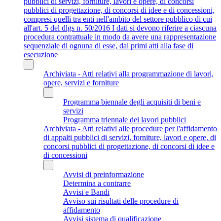
pubblici di servizi, forniture, lavori e opere, di concorsi
pubblici di progettazione, di concorsi di idee e di concessioni,
compresi quelli tra enti nell'ambito del settore pubblico di cui
all'art. 5 del dlgs n. 50/2016 I dati si devono riferire a ciascuna
procedura contrattuale in modo da avere una rappresentazione
sequenziale di ognuna di esse, dai primi atti alla fase di
esecuzione
Archiviata - Atti relativi alla programmazione di lavori,
opere, servizi e forniture
Programma biennale degli acquisiti di beni e
servizi
Programma triennale dei lavori pubblici
Archiviata - Atti relativi alle procedure per l'affidamento
di appalti pubblici di servizi, forniture, lavori e opere, di
concorsi pubblici di progettazione, di concorsi di idee e
di concessioni
Avvisi di preinformazione
Determina a contrarre
Avvisi e Bandi
Avviso sui risultati delle procedure di
affidamento
Avvisi sistema di qualificazione