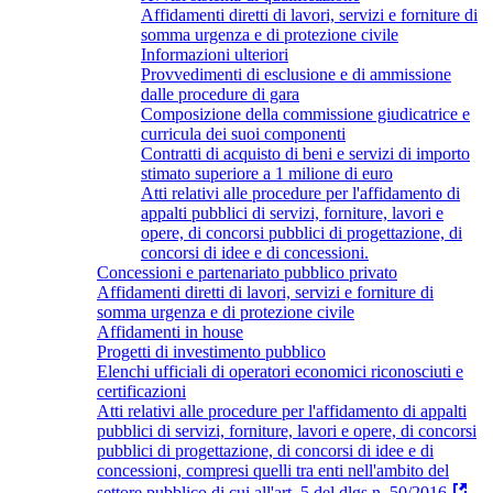
Affidamenti diretti di lavori, servizi e forniture di
somma urgenza e di protezione civile
Informazioni ulteriori
Provvedimenti di esclusione e di ammissione
dalle procedure di gara
Composizione della commissione giudicatrice e
curricula dei suoi componenti
Contratti di acquisto di beni e servizi di importo
stimato superiore a 1 milione di euro
Atti relativi alle procedure per l'affidamento di
appalti pubblici di servizi, forniture, lavori e
opere, di concorsi pubblici di progettazione, di
concorsi di idee e di concessioni.
Concessioni e partenariato pubblico privato
Affidamenti diretti di lavori, servizi e forniture di
somma urgenza e di protezione civile
Affidamenti in house
Progetti di investimento pubblico
Elenchi ufficiali di operatori economici riconosciuti e
certificazioni
Atti relativi alle procedure per l'affidamento di appalti
pubblici di servizi, forniture, lavori e opere, di concorsi
pubblici di progettazione, di concorsi di idee e di
concessioni, compresi quelli tra enti nell'ambito del
settore pubblico di cui all'art. 5 del dlgs n. 50/2016