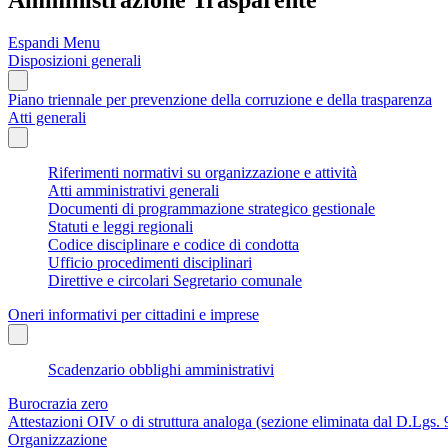
Espandi Menu
Disposizioni generali
Piano triennale per prevenzione della corruzione e della trasparenza
Atti generali
Riferimenti normativi su organizzazione e attività
Atti amministrativi generali
Documenti di programmazione strategico gestionale
Statuti e leggi regionali
Codice disciplinare e codice di condotta
Ufficio procedimenti disciplinari
Direttive e circolari Segretario comunale
Oneri informativi per cittadini e imprese
Scadenzario obblighi amministrativi
Burocrazia zero
Attestazioni OIV o di struttura analoga (sezione eliminata dal D.Lgs.
Organizzazione