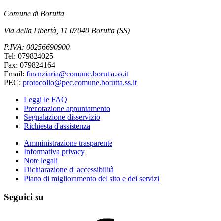
Comune di Borutta
Via della Libertà, 11 07040 Borutta (SS)
P.IVA: 00256690900
Tel: 079824025
Fax: 079824164
Email:
finanziaria@comune.borutta.ss.it
PEC:
protocollo@pec.comune.borutta.ss.it
Leggi le FAQ
Prenotazione appuntamento
Segnalazione disservizio
Richiesta d'assistenza
Amministrazione trasparente
Informativa privacy
Note legali
Dichiarazione di accessibilità
Piano di miglioramento del sito e dei servizi
Seguici su