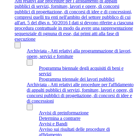
Atti relativi alle procedure per l’affidamento di appalti
pubblici di servizi, forniture, lavori e opere, di concorsi
pubblici di progettazione, di concorsi di idee e di concessioni,
compresi quelli tra enti nell'ambito del settore pubblico di cui
all'art. 5 del dlgs n. 50/2016 I dati si devono riferire a ciascuna
procedura contrattuale in modo da avere una rappresentazione
sequenziale di ognuna di esse, dai primi atti alla fase di
esecuzione
Archiviata - Atti relativi alla programmazione di lavori,
opere, servizi e forniture
Programma biennale degli acquisiti di beni e
servizi
Programma triennale dei lavori pubblici
Archiviata - Atti relativi alle procedure per l'affidamento
di appalti pubblici di servizi, forniture, lavori e opere, di
concorsi pubblici di progettazione, di concorsi di idee e
di concessioni
Avvisi di preinformazione
Determina a contrarre
Avvisi e Bandi
Avviso sui risultati delle procedure di
affidamento