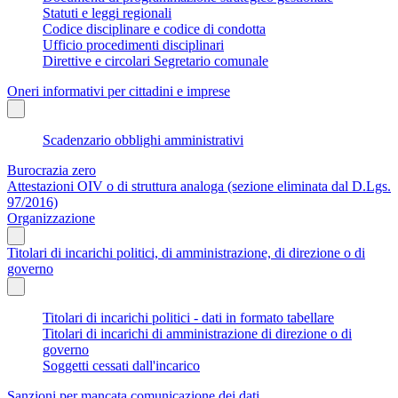
Statuti e leggi regionali
Codice disciplinare e codice di condotta
Ufficio procedimenti disciplinari
Direttive e circolari Segretario comunale
Oneri informativi per cittadini e imprese
Scadenzario obblighi amministrativi
Burocrazia zero
Attestazioni OIV o di struttura analoga (sezione eliminata dal D.Lgs.
97/2016)
Organizzazione
Titolari di incarichi politici, di amministrazione, di direzione o di
governo
Titolari di incarichi politici - dati in formato tabellare
Titolari di incarichi di amministrazione di direzione o di
governo
Soggetti cessati dall'incarico
Sanzioni per mancata comunicazione dei dati