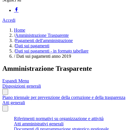
Accedi
Home
/
Amministrazione Trasparente
/
Pagamenti dell'amministrazione
/
Dati sui pagamenti
/
Dati sui pagamenti - in formato tabellare
/
Dati sui pagamenti anno 2019
Amministrazione Trasparente
Espandi Menu
Disposizioni generali
Piano triennale per prevenzione della corruzione e della trasparenza
Atti generali
Riferimenti normativi su organizzazione e attività
Atti amministrativi generali
Documenti di programmazione strategico gestionale