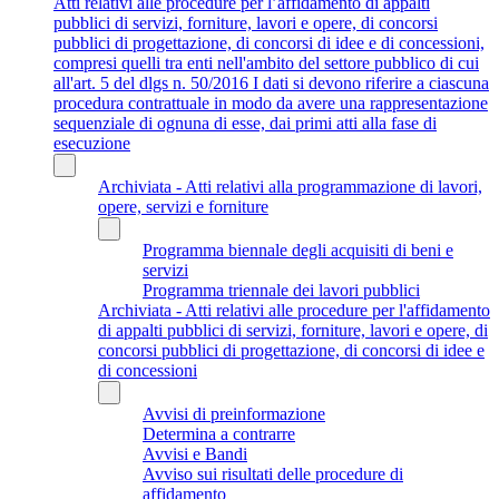
Atti relativi alle procedure per l’affidamento di appalti
pubblici di servizi, forniture, lavori e opere, di concorsi
pubblici di progettazione, di concorsi di idee e di concessioni,
compresi quelli tra enti nell'ambito del settore pubblico di cui
all'art. 5 del dlgs n. 50/2016 I dati si devono riferire a ciascuna
procedura contrattuale in modo da avere una rappresentazione
sequenziale di ognuna di esse, dai primi atti alla fase di
esecuzione
Archiviata - Atti relativi alla programmazione di lavori,
opere, servizi e forniture
Programma biennale degli acquisiti di beni e
servizi
Programma triennale dei lavori pubblici
Archiviata - Atti relativi alle procedure per l'affidamento
di appalti pubblici di servizi, forniture, lavori e opere, di
concorsi pubblici di progettazione, di concorsi di idee e
di concessioni
Avvisi di preinformazione
Determina a contrarre
Avvisi e Bandi
Avviso sui risultati delle procedure di
affidamento