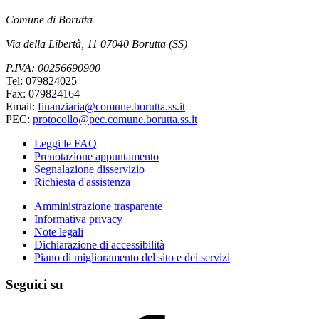
Comune di Borutta
Via della Libertà, 11 07040 Borutta (SS)
P.IVA: 00256690900
Tel: 079824025
Fax: 079824164
Email:
finanziaria@comune.borutta.ss.it
PEC:
protocollo@pec.comune.borutta.ss.it
Leggi le FAQ
Prenotazione appuntamento
Segnalazione disservizio
Richiesta d'assistenza
Amministrazione trasparente
Informativa privacy
Note legali
Dichiarazione di accessibilità
Piano di miglioramento del sito e dei servizi
Seguici su