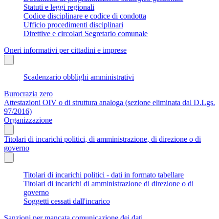
Statuti e leggi regionali
Codice disciplinare e codice di condotta
Ufficio procedimenti disciplinari
Direttive e circolari Segretario comunale
Oneri informativi per cittadini e imprese
Scadenzario obblighi amministrativi
Burocrazia zero
Attestazioni OIV o di struttura analoga (sezione eliminata dal D.Lgs.
97/2016)
Organizzazione
Titolari di incarichi politici, di amministrazione, di direzione o di
governo
Titolari di incarichi politici - dati in formato tabellare
Titolari di incarichi di amministrazione di direzione o di
governo
Soggetti cessati dall'incarico
Sanzioni per mancata comunicazione dei dati