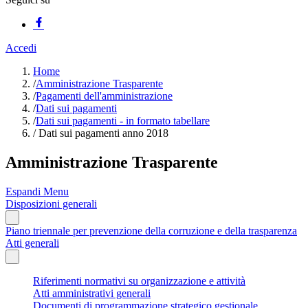
Accedi
Home
/
Amministrazione Trasparente
/
Pagamenti dell'amministrazione
/
Dati sui pagamenti
/
Dati sui pagamenti - in formato tabellare
/
Dati sui pagamenti anno 2018
Amministrazione Trasparente
Espandi Menu
Disposizioni generali
Piano triennale per prevenzione della corruzione e della trasparenza
Atti generali
Riferimenti normativi su organizzazione e attività
Atti amministrativi generali
Documenti di programmazione strategico gestionale