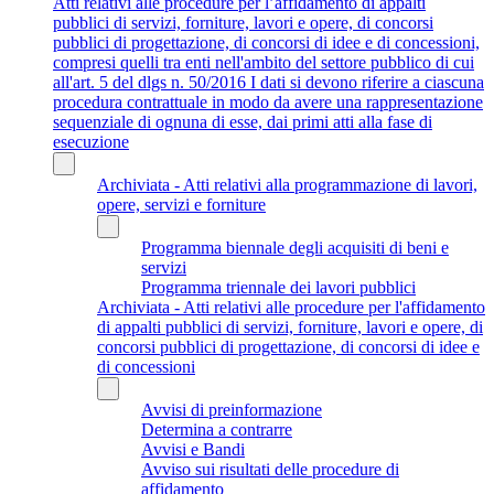
Atti relativi alle procedure per l’affidamento di appalti
pubblici di servizi, forniture, lavori e opere, di concorsi
pubblici di progettazione, di concorsi di idee e di concessioni,
compresi quelli tra enti nell'ambito del settore pubblico di cui
all'art. 5 del dlgs n. 50/2016 I dati si devono riferire a ciascuna
procedura contrattuale in modo da avere una rappresentazione
sequenziale di ognuna di esse, dai primi atti alla fase di
esecuzione
Archiviata - Atti relativi alla programmazione di lavori,
opere, servizi e forniture
Programma biennale degli acquisiti di beni e
servizi
Programma triennale dei lavori pubblici
Archiviata - Atti relativi alle procedure per l'affidamento
di appalti pubblici di servizi, forniture, lavori e opere, di
concorsi pubblici di progettazione, di concorsi di idee e
di concessioni
Avvisi di preinformazione
Determina a contrarre
Avvisi e Bandi
Avviso sui risultati delle procedure di
affidamento