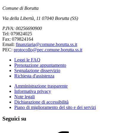
Comune di Borutta
Via della Libertà, 11 07040 Borutta (SS)
P.IVA: 00256690900
Tel: 079824025
Fax: 079824164
Email:
finanziaria@comune.borutta.ss.it
PEC:
protocollo@pec.comune.borutta.ss.it
Leggi le FAQ
Prenotazione appuntamento
Segnalazione disservizio
Richiesta d'assistenza
Amministrazione trasparente
Informativa privacy
Note legali
Dichiarazione di accessibilità
Piano di miglioramento del sito e dei servizi
Seguici su