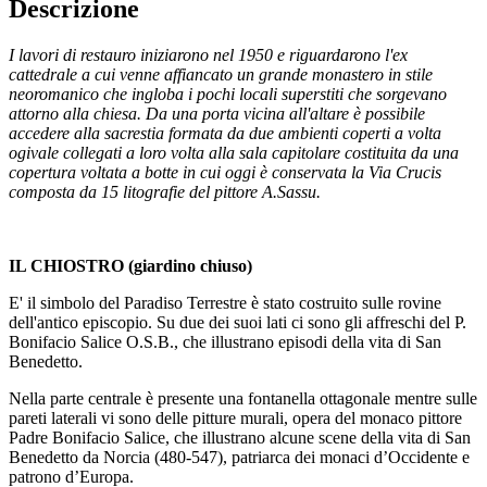
Descrizione
I lavori di restauro iniziarono nel 1950 e riguardarono l'ex
cattedrale a cui venne affiancato un grande monastero in stile
neoromanico che ingloba i pochi locali superstiti che sorgevano
attorno alla chiesa. Da una porta vicina all'altare è possibile
accedere alla sacrestia formata da due ambienti coperti a volta
ogivale collegati a loro volta alla sala capitolare costituita da una
copertura voltata a botte in cui oggi è conservata la Via Crucis
composta da 15 litografie del pittore A.Sassu.
IL CHIOSTRO
(giardino chiuso)
E' il simbolo del Paradiso Terrestre è stato costruito sulle rovine
dell'antico episcopio. Su due dei suoi lati ci sono gli affreschi del P.
Bonifacio Salice O.S.B., che illustrano episodi della vita di San
Benedetto.
Nella parte centrale è presente una fontanella ottagonale mentre sulle
pareti laterali vi sono delle pitture murali, opera del monaco pittore
Padre Bonifacio Salice, che illustrano alcune scene della vita di San
Benedetto da Norcia (480-547), patriarca dei monaci d’Occidente e
patrono d’Europa.