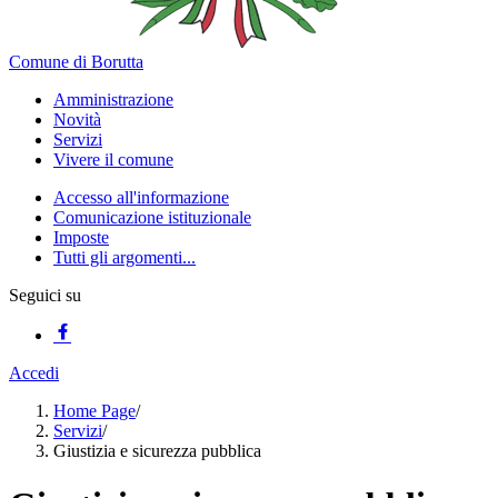
Comune di Borutta
Amministrazione
Novità
Servizi
Vivere il comune
Accesso all'informazione
Comunicazione istituzionale
Imposte
Tutti gli argomenti...
Seguici su
Accedi
Home Page
/
Servizi
/
Giustizia e sicurezza pubblica