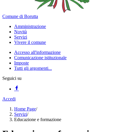
Comune di Borutta
Amministrazione
Novità
Servizi
Vivere il comune
Accesso all'informazione
Comunicazione istituzionale
Imposte
Tutti gli argomenti...
Seguici su
Accedi
Home Page
/
Servizi
/
Educazione e formazione