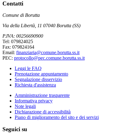
Contatti
Comune di Borutta
Via della Libertà, 11 07040 Borutta (SS)
P.IVA: 00256690900
Tel: 079824025
Fax: 079824164
Email:
finanziaria@comune.borutta.ss.it
PEC:
protocollo@pec.comune.borutta.ss.it
Leggi le FAQ
Prenotazione appuntamento
Segnalazione disservizio
Richiesta d'assistenza
Amministrazione trasparente
Informativa privacy
Note legali
Dichiarazione di accessibilità
Piano di miglioramento del sito e dei servizi
Seguici su